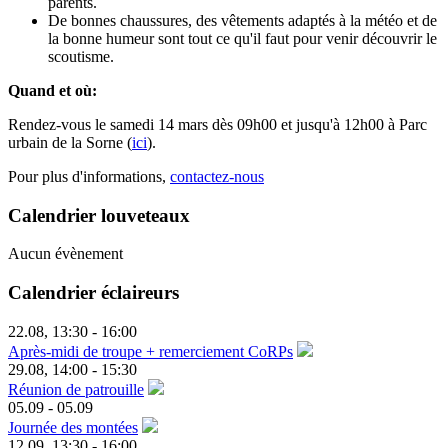
parents.
De bonnes chaussures, des vêtements adaptés à la météo et de
la bonne humeur sont tout ce qu'il faut pour venir découvrir le
scoutisme.
Quand et où:
Rendez-vous le samedi 14 mars dès 09h00 et jusqu'à 12h00 à Parc
urbain de la Sorne (
ici
).
Pour plus d'informations,
contactez-nous
Calendrier louveteaux
Aucun évènement
Calendrier éclaireurs
22.08
,
13:30
-
16:00
Après-midi de troupe + remerciement CoRPs
29.08
,
14:00
-
15:30
Réunion de patrouille
05.09
-
05.09
Journée des montées
12.09
,
13:30
-
16:00