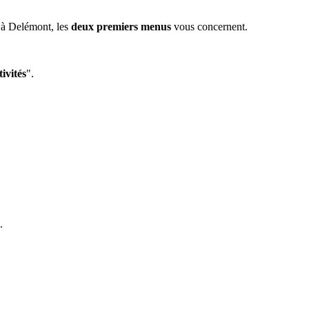
 à Delémont, les
deux premiers menus
vous concernent.
ivités
".
.