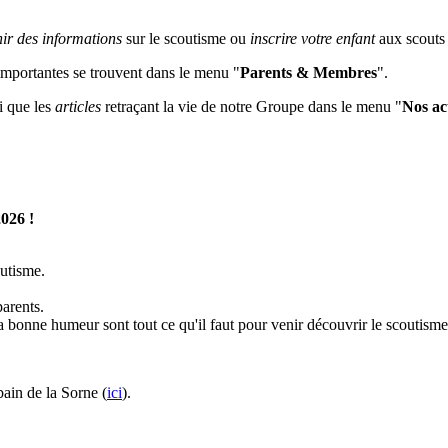
nir des informations
sur le scoutisme ou
inscrire votre enfant
aux scouts
 importantes se trouvent dans le menu "
Parents & Membres
".
i que les
articles
retraçant la vie de notre Groupe dans le menu "
Nos act
2026 !
outisme.
arents.
 bonne humeur sont tout ce qu'il faut pour venir découvrir le scoutisme
ain de la Sorne (
ici
).