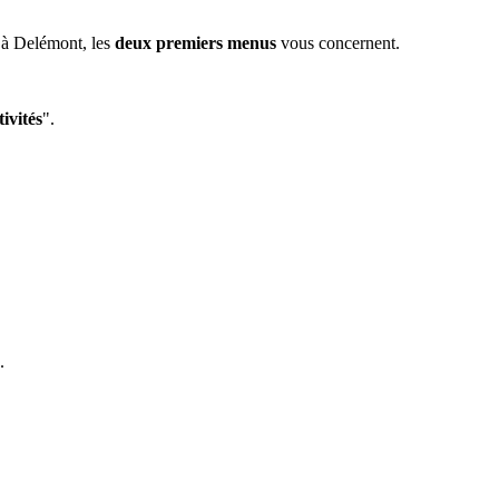
 à Delémont, les
deux premiers menus
vous concernent.
ivités
".
.