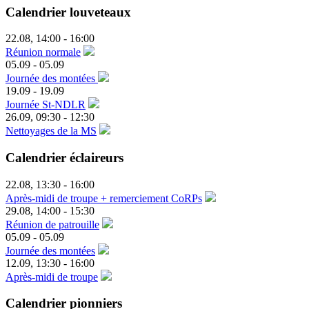
Calendrier louveteaux
22.08
,
14:00
-
16:00
Réunion normale
05.09
-
05.09
Journée des montées
19.09
-
19.09
Journée St-NDLR
26.09
,
09:30
-
12:30
Nettoyages de la MS
Calendrier éclaireurs
22.08
,
13:30
-
16:00
Après-midi de troupe + remerciement CoRPs
29.08
,
14:00
-
15:30
Réunion de patrouille
05.09
-
05.09
Journée des montées
12.09
,
13:30
-
16:00
Après-midi de troupe
Calendrier pionniers