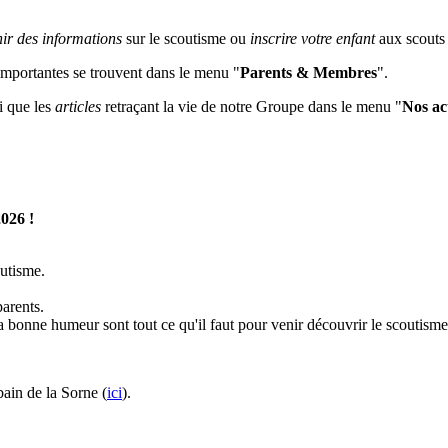
nir des informations
sur le scoutisme ou
inscrire votre enfant
aux scouts
 importantes se trouvent dans le menu "
Parents & Membres
".
i que les
articles
retraçant la vie de notre Groupe dans le menu "
Nos act
2026 !
outisme.
arents.
 bonne humeur sont tout ce qu'il faut pour venir découvrir le scoutisme
ain de la Sorne (
ici
).