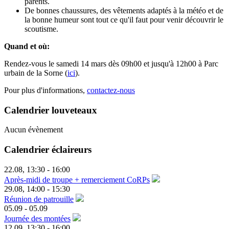
parents.
De bonnes chaussures, des vêtements adaptés à la météo et de
la bonne humeur sont tout ce qu'il faut pour venir découvrir le
scoutisme.
Quand et où:
Rendez-vous le samedi 14 mars dès 09h00 et jusqu'à 12h00 à Parc
urbain de la Sorne (
ici
).
Pour plus d'informations,
contactez-nous
Calendrier louveteaux
Aucun évènement
Calendrier éclaireurs
22.08
,
13:30
-
16:00
Après-midi de troupe + remerciement CoRPs
29.08
,
14:00
-
15:30
Réunion de patrouille
05.09
-
05.09
Journée des montées
12.09
,
13:30
-
16:00