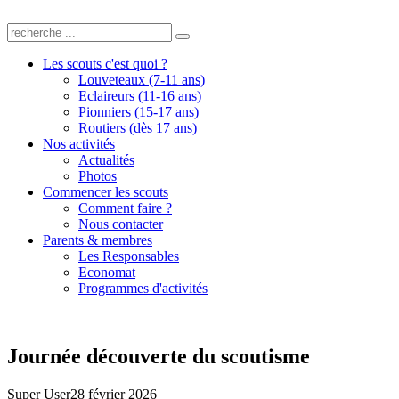
Les scouts c'est quoi ?
Louveteaux (7-11 ans)
Eclaireurs (11-16 ans)
Pionniers (15-17 ans)
Routiers (dès 17 ans)
Nos activités
Actualités
Photos
Commencer les scouts
Comment faire ?
Nous contacter
Parents & membres
Les Responsables
Economat
Programmes d'activités
Journée découverte du scoutisme
Super User
28 février 2026