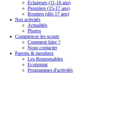
Eclaireurs (11-16 ans)
Pionniers (15-17 ans)
Routiers (dès 17 ans)
Nos activités
Actualités
Photos
Commencer les scouts
Comment faire ?
Nous contacter
Parents & membres
Les Responsables
Economat
Programmes d'activités