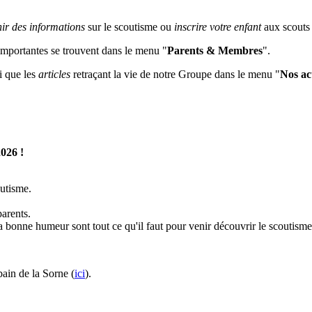
nir des informations
sur le scoutisme ou
inscrire votre enfant
aux scouts
 importantes se trouvent dans le menu "
Parents & Membres
".
i que les
articles
retraçant la vie de notre Groupe dans le menu "
Nos act
2026 !
outisme.
arents.
 bonne humeur sont tout ce qu'il faut pour venir découvrir le scoutisme
ain de la Sorne (
ici
).