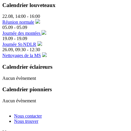
Calendrier louveteaux
22.08
,
14:00
-
16:00
Réunion normale
05.09
-
05.09
Journée des montées
19.09
-
19.09
Journée St-NDLR
26.09
,
09:30
-
12:30
Nettoyages de la MS
Calendrier éclaireurs
Aucun évènement
Calendrier pionniers
Aucun évènement
Nous contacter
Nous trouver