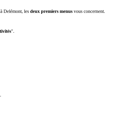
 à Delémont, les
deux premiers menus
vous concernent.
ivités
".
.