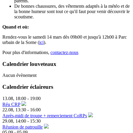
parents.
De bonnes chaussures, des vêtements adaptés à la météo et de
la bonne humeur sont tout ce qu'il faut pour venir découvrir le
scoutisme.
Quand et où:
Rendez-vous le samedi 14 mars dès 09h00 et jusqu'à 12h00 à Parc
urbain de la Sorne (
ici
).
Pour plus d'informations,
contactez-nous
Calendrier louveteaux
Aucun évènement
Calendrier éclaireurs
13.08
,
18:00
-
19:00
Réu CRP
22.08
,
13:30
-
16:00
Après-midi de troupe + remerciement CoRPs
29.08
,
14:00
-
15:30
Réunion de patrouille
05.09
-
05.09